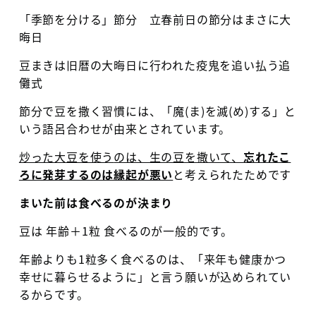
「季節を分ける」節分 立春前日の節分はまさに大
晦日
豆まきは旧暦の大晦日に行われた疫鬼を追い払う追
儺式
節分で豆を撒く習慣には、「魔
(
ま
)
を滅
(
め
)
する」と
いう語呂合わせが由来とされています。
炒った大豆を使う
のは、生の豆を撒いて、
忘れたこ
ろに発芽するのは縁起が悪い
と考えられたためです
まいた前は食べるのが決まり
豆は 年齢＋
1
粒 食べるのが一般的です。
年齢よりも
1
粒多く食べるのは、「来年も健康かつ
幸せに暮らせるように」と言う願いが込められてい
るからです。