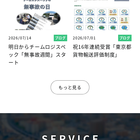
2026/07/14
2026/07/01
ブログ
ブログ
明日からチームロジスペ
祝16年連続受賞「東京都
ック「無事故週間」スタ
貨物輸送評価制度」
ート
もっと見る
S
E
R
V
I
C
E