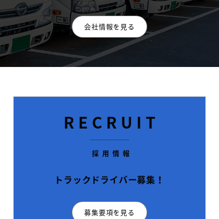
会社情報を見る
R
E
C
R
U
I
T
採
用
情
報
トラックドライバー募集！
募集要項を見る